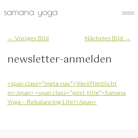
Zum Hauptinhalt springen
samana yoga
←
Voriges Bild
Nächstes Bild
→
newsletter-anmelden
Beitragsnavigation
<span class="meta-nav">Veröffentlicht
in</span> <span class="post-title">Samana
Yoga – Rebalancing Life!</span>