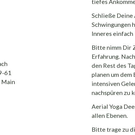
tiefes Ankommen
Schließe Deine 
Schwingungen hi
Inneres einfach 
Bitte nimm Dir Z
Erfahrung. Nach
ach
den Rest des T
9-61
planen um dem 
 Main
intensiven Gele
nachspüren zu 
Aerial Yoga Dee
allen Ebenen.
Bitte trage zu 