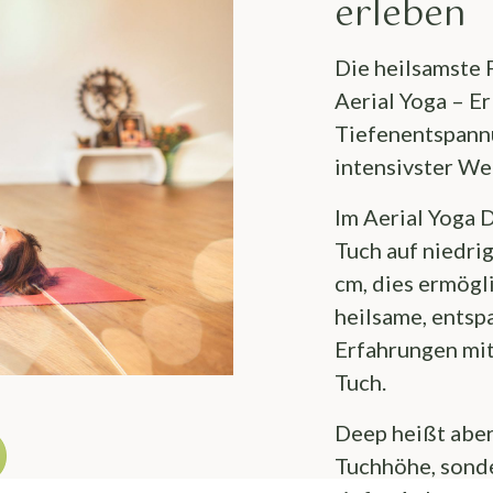
erleben
Die heilsamste 
Aerial Yoga – E
Tiefenentspannu
intensivster We
Im Aerial Yoga 
Tuch auf niedri
cm, dies ermögli
heilsame, ents
Erfahrungen mi
Tuch.
Deep heißt aber 
Tuchhöhe, sonde