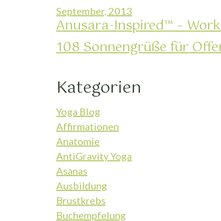
September, 2013
Anusara-Inspired™ – Wor
108 Sonnengrüße für Off
Kategorien
Yoga Blog
Affirmationen
Anatomie
AntiGravity Yoga
Asanas
Ausbildung
Brustkrebs
Buchempfelung