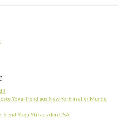
r
e
dil
este Yoga-Trend aus New York in aller Munde
e Trend-Yoga-Stil aus den USA