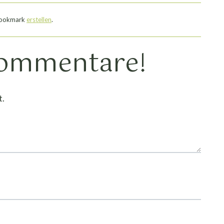
 Bookmark
erstellen
.
Kommentare!
t.