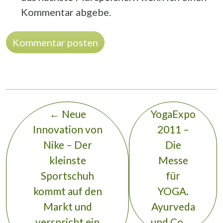
Kommentar abgebe.
Alternative:
←
Neue
YogaExpo
Innovation von
2011 –
Nike – Der
Die
kleinste
Messe
Sportschuh
für
kommt auf den
YOGA.
Markt und
Ayurveda
verspricht ein
und Co
→